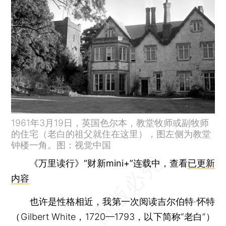
1961年3月19日，英国色尔本，教堂牧师或副牧师
的住宅（老白的祖父就住在这里），图左侧为教堂
钟楼一角。图：视觉中国
《万里读行》“财新mini+”连载中，查看
已更新
内容
也许是性格相近，我第一次阅读吉尔伯特·怀特
（Gilbert White，1720—1793，以下简称“老白”）