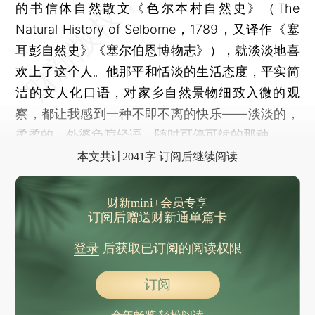
的书信体自然散文《色尔本村自然史》（The
Natural History of Selborne，1789，又译作《塞
耳彭自然史》《塞尔伯恩博物志》），就淡淡地喜
欢上了这个人。他那平和恬淡的生活态度，平实简
洁的文人化口语，对家乡自然景物细致入微的观
察，都让我感到一种不即不离的快乐——淡淡的，
柔柔的，外婆负暄轻语，随时可停可续的那种。
本文共计2041字 订阅后继续阅读
财新mini+会员专享
订阅后赠送财新通单篇卡
登录
后获取已订阅的阅读权限
订阅