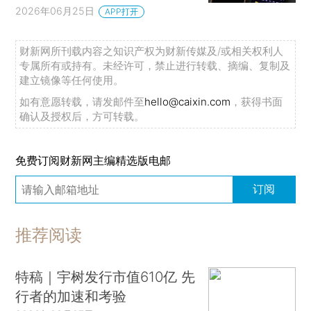
晨读荐闻（国内、国际消息19条）
2026年06月25日
APP打开
自变量融资估值超200亿元 五家具身公司进“200亿俱乐部”
隔夜逆回购首次操作3000亿元 未公布具体操作利率是何考虑？
财新网所刊载内容之知识产权为财新传媒及/或相关权利人
专属所有或持有。未经许可，禁止进行转载、摘编、复制及
人保寿险挂牌转让旗下保险中介 底价仅1元
建立镜像等任何使用。
引导新能源商用车险降价 重庆给予险企10%补贴激励
如有意愿转载，请发邮件至
hello@caixin.com
，获得书面
无锡允许外卖员骑电摩 能否成为禁摩城市政策优化方向？
确认及授权后，方可转载。
英国许家印伦敦豪宅被流浪汉“霸占”？恒大海外资产追踪
免费订阅财新网主编精选版电邮
特朗普威胁对征收数字服务税的国家加征100%关税 欧洲首当其冲(含视频)
中信里昂：外资流出新兴市场股票规模创疫情后新高
订阅
韩国宣布“三大超级项目” 大力推进AI和半导体国家战略
推荐阅读
特稿｜宇树发行市值610亿 先
行者的加速和考验