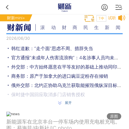
财新mini+
试听
T中
滚动财商民生新闻
2026/06/30
韩红道歉：“走个面”思虑不周、措辞失当
官方通报“未成年人伤害流浪狗”：4名涉事人员均未满14周岁，已送专门学校教育
外交部：中方始终愿意在平等友好的基础上推动同印度各领域合作
商务部：原产于加拿大的进口豌豆淀粉存在倾销
俄外交部：北约正协助乌克兰获取能摧毁俄纵深目标武器
保时捷中国回应取消多门店销售授权
展开
王毅将访问丹麦、瑞典、芬兰、挪威
外交部：中欧是伙伴而不是对手 中欧经贸合作的本质是互利共赢
原图
新能源车在北京丰台一停车场内使用充电桩充电。
“今天，整个国家都在庆祝” ，巴拉圭总统宣布：全国放假1天，德国两次成背景板
图：易海菲/中新社/IC photo