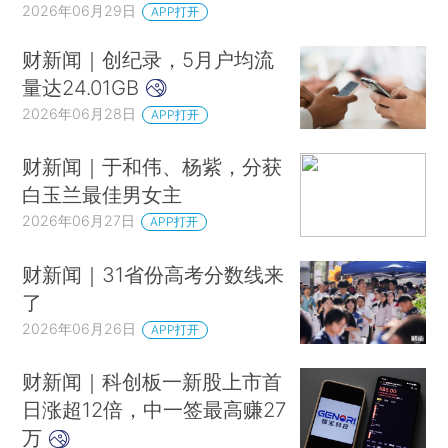
中韩自贸协定第二阶段第15轮谈判在北京举行
2026年06月29日
APP打开
韩国国家足球队主教练洪明甫遭死亡威胁
财新闻｜创纪录，5月户均流
本届世界杯已有5名球员被控强奸
量达24.01GB
法国为医院紧急采购3万台空调应对热浪
2026年06月28日
APP打开
日元对美元汇率跌至近40年来最低水平
财新闻｜于和伟、杨紫，分获
买新能源车的注意，7月1日起两项新国标将实施
白玉兰最佳男女主
200万粉丝网红诋毁袁隆平成果，警方通报：已刑拘
2026年06月27日
APP打开
几乎下了一夜，北京降雨达中雨，局地大暴雨，今天午后可能还有雨
澳大利亚与瓦努阿图签署协议禁止在瓦领土建立外国军事基地，中方回应
财新闻｜31省份高考分数线来
爆冷，德国点球大战遭淘汰
了
淘汰赛又见绝杀，巴西2-1逆转日本
2026年06月26日
APP打开
伊朗称未来几天内没有与美方开展任何谈判的计划
财新闻｜科创板一新股上市首
马来西亚同意延长马航370航班客机残骸搜寻工作
日涨超12倍，中一签最高赚27
美最高法院驳回特朗普性侵女作家案上诉
万