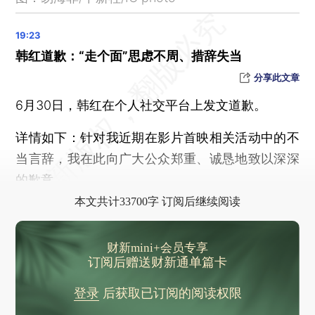
李在明向三星电子会长和SK集团会长90度鞠躬，感谢他们的巨额投资计划，称两人为“国民英雄”
寒武纪成科创板首只万亿市值个股
网红李雨禅，被拘留
韩红道歉：“走个面”思虑不周、措辞失当
中方代表痛斥以军暴行：停火协议尚未带来真正的和平，以色列持续轰炸袭击加沙，平均每天都有1名儿童遇害
分享此文章
公共航空运输旅客服务质量国家标准7月1日起实施
6月30日，韩红在个人社交平台上发文道歉。
青藏铁路全线开通20周年，累计运送旅客1.04亿人次、货物8.24亿吨
详情如下：针对我近期在影片首映相关活动中的不
京沪高铁开通运营十五年，运送旅客超23亿人次
当言辞，我在此向广大公众郑重、诚恳地致以深深
最高法发布建设工程施工合同纠纷典型案例
的歉意。
网警侦破一起涉世界杯网络赌博推广引流和赌资结算案件
本文共计33700字 订阅后继续阅读
西安至十堰高铁开通运营
等了12年，北京地铁6号线通运门站今早开通
财新mini+会员专享
国家防总对安徽江西贵州启动防汛四级应急响应
订阅后赠送财新通单篇卡
福建海警位金门附近海域依法开展常态执法巡查
登录
后获取已订阅的阅读权限
南部战区位中国黄岩岛领海领空及周边区域组织战备警巡