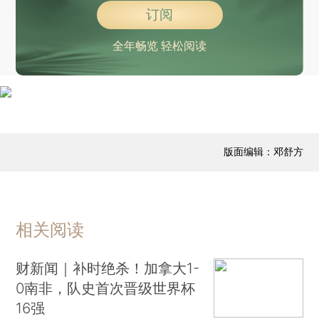
一天两场点球大战！荷兰无缘16强，摩洛哥晋级
订阅
世界杯明日看点：哈兰德、姆巴佩先后迎来淘汰赛考验
全年畅览 轻松阅读
郑钦文温网“一轮游”，4年内第3次在首轮输给同一对手
致中国公民1死1伤，马耳他著名拱门突然坍塌，26岁中国男子驾摩托艇驶过，不幸被巨石压住困在水下，事发前一美国游客从拱门跳下
中方：得知近期俄乌双方都承受了巨大苦难，单月平民伤亡人数达战争爆发以来的峰值，令人痛心
以色列防长称以伊可能随时再起冲突
伊副外长强调船只须按“伊朗线路”通过霍尔木兹海峡
版面编辑：邓舒方
美最高法院裁定允许特朗普解职联邦贸易委员会成员
中国贸促会：4月全球经贸摩擦指数继续处于高位
中欧贸易投资磋商机制正式成立，首次会议发表联合声明
相关阅读
委内瑞拉强震遇难人数升至1719人，5034人受伤
伊朗军方仅允许船只经拉腊克岛以南航道通过霍尔木兹海峡
财新闻｜补时绝杀！加拿大1-
藤森庆子，赢得秘鲁总统选举
0南非，队史首次晋级世界杯
6月国家统计局制造业PMI录得50.3 重返扩张区间
16强