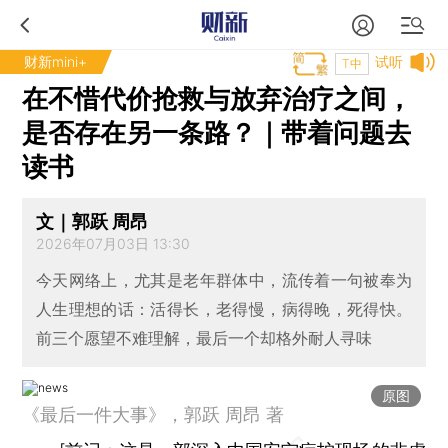
财新mini+
试听
T中
在不惜代价抢救与放弃治疗之间，
是否存在另一条路？｜带着问题去
读书
文｜郭跃 周昂
2026年07月03日 13:30
今天网络上，尤其是老年群体中，流传着一句被奉为
人生理想的话：活得长，老得慢，病得晚，死得快。
前三个愿望不难理解，最后一个却格外耐人寻味
原图
《最后一件大事》，郭跃 周昂 著