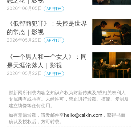
恶之花｜影视
2026年06月05日
APP打开
《低智商犯罪》：失控是世界
的常态｜影视
2026年05月29日
APP打开
《一个男人和一个女人》：同
是天涯沦落人｜影视
2026年05月22日
APP打开
财新网所刊载内容之知识产权为财新传媒及/或相关权利人
专属所有或持有。未经许可，禁止进行转载、摘编、复制及
建立镜像等任何使用。
如有意愿转载，请发邮件至
hello@caixin.com
，获得书面
确认及授权后，方可转载。