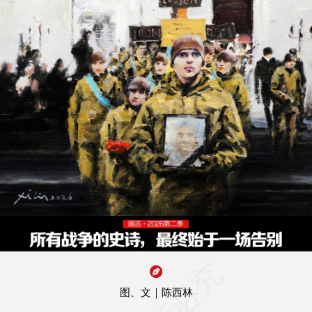
图、文｜陈西林