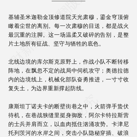
基辅圣米迦勒金顶修道院天光肃穆，鎏金穹顶俯
瞰着尘世的离别。每一次肃穆的目送，都是战火
最沉重的注脚。这一场温柔又破碎的告别，是整
片土地所有征战、坚守与牺牲的底色。
北线边境的库尔斯克原野上，作战小队不断转移
阵地，在飘忽不定的战局中伺机攻守；奥德拉德
内的边境线上，机械化部队奋勇推进，一寸寸收
复失土，为边界重新撑起防线。
康斯坦丁诺夫卡的断壁街巷之中，火箭弹手蛰伏
待机，在巷战狭缝里挺身御敌，阿尔卡特拉斯营
的士兵并肩而立，以血肉抵住汹涌攻势。卡津尼
托列茨河的水岸之间，突击小队隐秘穿插、破浪