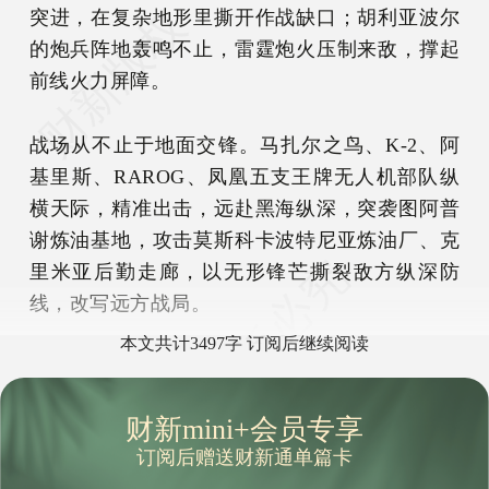
突进，在复杂地形里撕开作战缺口；胡利亚波尔
的炮兵阵地轰鸣不止，雷霆炮火压制来敌，撑起
前线火力屏障。
战场从不止于地面交锋。马扎尔之鸟、K-2、阿
基里斯、RAROG、凤凰五支王牌无人机部队纵
横天际，精准出击，远赴黑海纵深，突袭图阿普
谢炼油基地，攻击莫斯科卡波特尼亚炼油厂、克
里米亚后勤走廊，以无形锋芒撕裂敌方纵深防
线，改写远方战局。
本文共计3497字 订阅后继续阅读
财新mini+会员专享
订阅后赠送财新通单篇卡