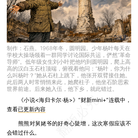
制作：石燕。1968年冬，圆明园。少年杨叶每天在
学校大操场领着一群同学讨论国际共运，俨然”革命
导师”。低年级女生刘小叶把他约到圆明园，爬上高
高的汉白玉石柱顶端，俯视着他问：“杨叶，你为什
么叫杨叶？“她从石柱上跳下，他张开双臂接住她。
此后两人时常悄悄来此，她爬柱子，他坐石阶思索
世界前途。后来她入伍，他下乡，就此错过。
《小说<海归卡尔·杨>》“财新mini+”连载中，
查看
已更新内容
熊熊对舅姥爷的好奇心陡增，这次寒假应该不
会错过什么。