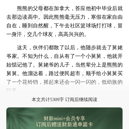
熊熊的父母都在加拿大，答应他初中毕业后就
去那边读高中。因此熊熊毫无压力，寒假在家自由
自在，睡到自然醒，下午去社区篮球场打打球，冒
一身汗，交几个球友，高高兴兴的。
这天，伙伴们都散了以后，他随步就去了舅姥
爷家。不知为什么，自从有了一个小舅舅，他就开
始惦记他了。舅姥爷的儿子，当然辈分上是熊熊的
舅舅。他溜达着，路过便民超市，顺手给小舅舅买
了一个花铃铛，摇起来还会一闪一闪的，低幼族的
玩具。
本文共计5309字 订阅后继续阅读
财新mini+会员专享
订阅后赠送财新通单篇卡