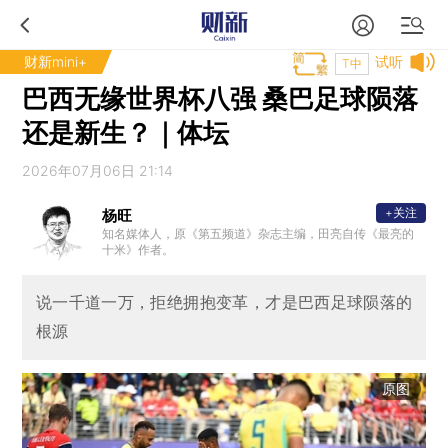
财新mini+
试听
T中
巴西无缘世界杯八强 桑巴足球陨落
还是新生？｜体坛
2026年07月06日 21:14
+关注
杨旺
知名媒体人，原《第五频道》杂志主编，田亮自传《最亮的
十米》作者。
说一千道一万，拒绝拥抱变革，才是巴西足球陨落的
根源
原图