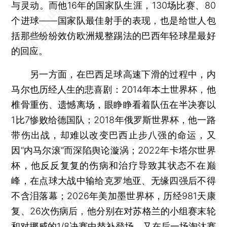
与灵动。而他16年的国家队生涯，130场比赛、80
个进球——国家队最佳射手的表现，也是给世人包
括那些纷纷效仿欧洲规整踢法的巴西年轻球星最好
的回应。
另一方面，在巴西足球高速下滑的过程中，内
马尔也历经人生的悲喜剧：2014年本土世界杯，他
椎骨重伤、遗憾离场，眼睁睁看着队伍在半决赛以
1比7惨败给德国队；2018年俄罗斯世界杯，他一路
带伤出战，却难以改变巴西止步八强的命运，又
因“内马尔滚”而深陷舆论漩涡；2022年卡塔尔世界
杯，他反反复复的伤病和治疗导致其状态不在巅
峰，在点球大战中输给克罗地亚、无缘四强后不得
不含泪落幕；2026年美加墨世界杯，历经981天康
复、26次伤病后，他分别在对苏格兰的小组赛末轮
和对挪威的1/8决赛中替补登场，又在后一场淘汰赛