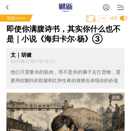
财新mini+
试听
T中
即使你满腹诗书，其实你什么也不
是｜小说《海归卡尔·杨》③
文｜胡健
2026年07月07日 16:22
他们只需要你的肌肉，而不是你的脑子去扛货物，需
要用你颤抖的双腿和红肿生疼的肩膀去体现你的价值
原图