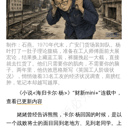
制作：石燕。1970年代末，广安门货场装卸队。杨
叶打了一肚子理论腹稿，准备在工人师傅面前大展
宏论，结果换上藏蓝工装，裤腿挽起一大截，直接
就去扛货了。他们只需要你的肌肉，不需要你的脑
子。两年里，他仿效恩格斯写《英国工人阶级状
况》，悄悄做着33名工友的经济状况调查，肩膀红
肿，笔记本却越写越厚。
《小说<海归卡尔·杨>》“财新mini+”连载中，
查看
已更新内容
姥姥曾经告诉熊熊，卡尔·杨回国的时候，是以
一个战败将士的面目回到老地方、见到老同学。上