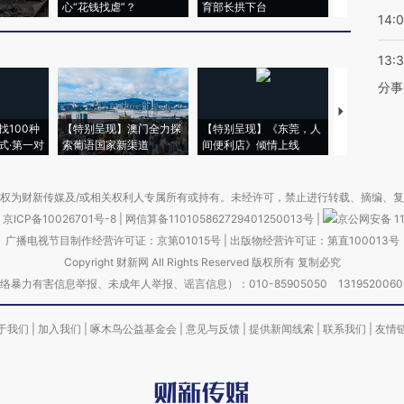
心“花钱找虐”？
育部长拱下台
飞地休达
14:
13:
分事
【推广】走
找100种
【特别呈现】澳门全力探
【特别呈现】《东莞，人
会，让数智科
式·第一对
索葡语国家新渠道
间便利店》倾情上线
业
权为财新传媒及/或相关权利人专属所有或持有。未经许可，禁止进行转载、摘编、
京ICP备10026701号-8
|
网信算备110105862729401250013号
|
京公网安备 11
广播电视节目制作经营许可证：京第01015号
|
出版物经营许可证：第直100013号
Copyright 财新网 All Rights Reserved 版权所有 复制必究
害信息举报、未成年人举报、谣言信息）：010-85905050 13195200605 举报邮
于我们
|
加入我们
|
啄木鸟公益基金会
|
意见与反馈
|
提供新闻线索
|
联系我们
|
友情