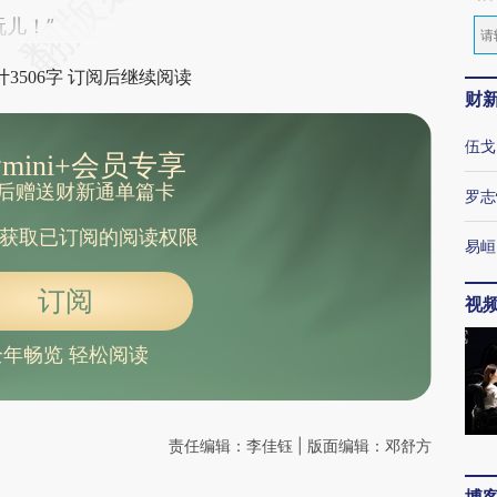
儿！”
3506字 订阅后继续阅读
财
伍戈
mini+会员专享
后赠送财新通单篇卡
罗志
获取已订阅的阅读权限
易峘
订阅
视
全年畅览 轻松阅读
责任编辑：李佳钰 | 版面编辑：邓舒方