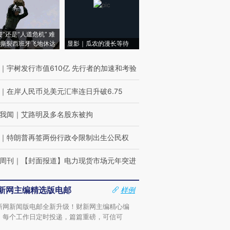
侵”还是“人道危机” 难
撕裂西班牙飞地休达
显影｜瓜农的漫长等待
｜
宇树发行市值610亿 先行者的加速和考验
｜
在岸人民币兑美元汇率连日升破6.75
我闻
｜
艾路明及多名股东被拘
｜
特朗普再签两份行政令限制出生公民权
周刊
｜
【封面报道】电力现货市场元年突进
新网主编精选版电邮
样例
新网新闻版电邮全新升级！财新网主编精心编
，每个工作日定时投递，篇篇重磅，可信可
。