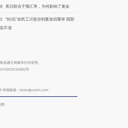
4000人
米
13人遇难
09
美日联合干预汇率，为何影响了黄金
32
“90后”农民工讨薪涉刑案发回重审 因部
实不清
进第四届链博
【商旅对话】华住集团
技“链”接产
【特别呈现】寻找100种
CFO：不靠规模取胜，华
【特别呈
有意思的生活方式·第三对
住三大增长引擎是什么？
有意思的
复制及建立镜像等任何使用。
010502034662号
箱：laixin@caixin.com
链接