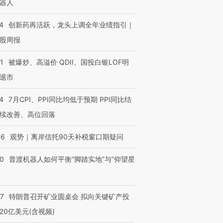
器人
4
创新药再活跃，龙头上调全年业绩指引｜
股周报
1
被爆炒、高溢价 QDII、国投白银LOF明
退市
4
7月CPI、PPI同比均低于预期 PPI同比结
续改善、高位回落
46
观势｜离岸信托90天补税窗口期疑问
00
普渡机器人如何平衡“脚踏实地”与“仰望星
？
57
特朗普召开矿业圆桌会 拟向关键矿产投
”还是“人道危
湖北宜昌局部短时降雨
哈尔滨遭遇短时极端强降
20亿美元(含视频)
撕裂西班牙
128毫米 紧急转移近
雨 3小时累计雨量超80毫
秘鲁纳斯