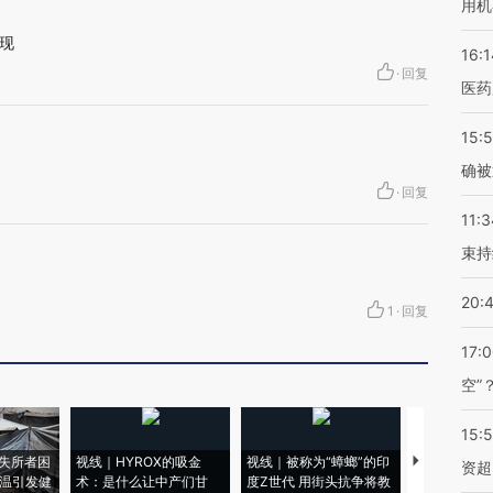
用机
现
16:1
·
回复
医药
15:5
确被
·
回复
11:3
束持
20:
1
·
回复
17:
空”
15:
失所者困
视线｜HYROX的吸金
视线｜被称为“蟑螂”的印
视线｜“入侵
资超
高温引发健
术：是什么让中产们甘
度Z世代 用街头抗争将教
机”？难民潮