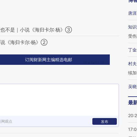
博
唐涯
知识
也不是｜小说《海归卡尔·杨》③
受伤
说《海归卡尔·杨》②
丁金
订阅财新网主编精选电邮
村夫
续加
吴晓
最
20:
新网观点
发布
17: