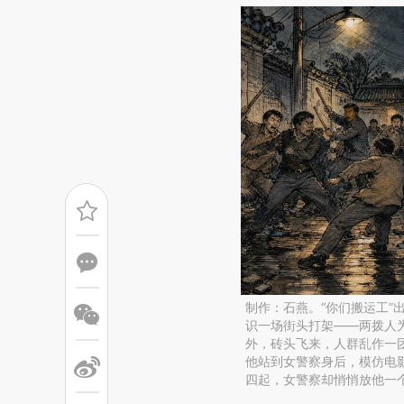
制作：石燕。“你们搬运工”
识一场街头打架——两拨人为
外，砖头飞来，人群乱作一
他站到女警察身后，模仿电
四起，女警察却悄悄放他一