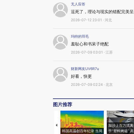
无人应答
逗死了，理论与现实的错配完美呈
2026-07-12 23:01 · 河北
玛特的羽毛
羞耻心和书呆子绝配
2026-07-09 03:01 · 江苏
财新网友UV6R7u
好看，快更
2026-07-09 02:24 · 北京
图片推荐
加沙上百万流离
韩国高温创百年纪录 当局
于“塑料烤箱” 