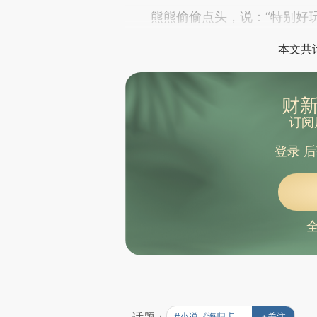
熊熊偷偷点头，说：“特别好玩
本文共计
财新
订阅
登录
后
#小说《海归卡尔·杨》
+关注