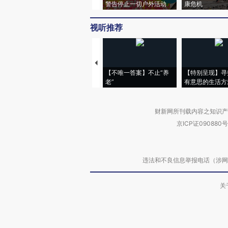
警告停止一切户外活动
康危机
视听推荐
【不唯一答案】不止“养
【特别呈现】寻
老”
有意思的生活方
财新网所刊载内容之知识产
京ICP证090880号
违法和不良信息举报电话（涉网络暴力有
关