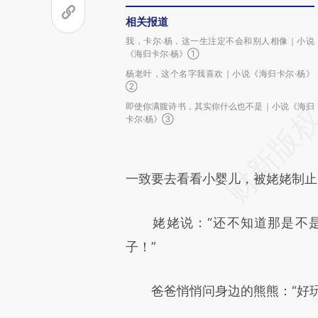
相关报道
我，卡尔·杨，这一生注定不会和别人相像｜小说
《海归卡尔·杨》①
杨老叶，这个名字我喜欢｜小说《海归卡尔·杨》
②
即使你满腹诗书，其实你什么也不是｜小说《海归
卡尔·杨》③
一致要去看看小婴儿，被姥姥制止
姥姥说：“还不知道那是不是
子！”
爸爸悄悄问身边的熊熊：“好玩