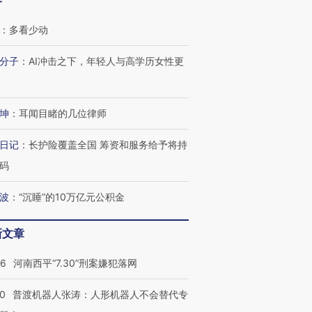
客
：
多看少动
分子
：
AI冲击之下，年轻人与高学历女性更
坤
：
耳闻目睹的几位律师
日记
：
长护险覆盖全国 筹资和服务给予将持
码
波
：
“沉睡”的10万亿元公积金
新文章
26
河南西平“7.30”刑案嫌犯落网
00
普渡机器人张涛：人形机器人不会替代专