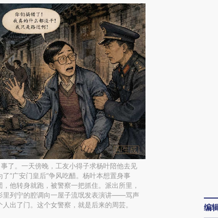
出事了。一天傍晚，工友小得子求杨叶陪他去见
了”广安门皇后”争风吃醋。杨叶本想置身事
团，他转身就跑，被警察一把抓住。派出所里，
影里列宁的腔调向一屋子流氓发表演讲——骂声
个人出了门。这个女警察，就是后来的周芸。
编