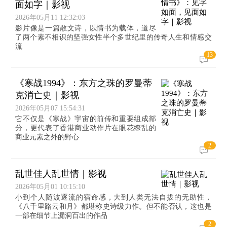
面如字｜影视
2026年05月11 12:32:03
影片像是一篇散文诗，以情书为载体，道尽
了两个素不相识的坚强女性半个多世纪里的传奇人生和情感交
流
13
《寒战1994》：东方之珠的罗曼蒂
克消亡史｜影视
2026年05月07 15:54:31
它不仅是《寒战》宇宙的前传和重要组成部
分，更代表了香港商业动作片在眼花缭乱的
商业元素之外的野心
2
乱世佳人乱世情｜影视
2026年05月01 10:15:10
小到个人随波逐流的宿命感，大到人类无法自拔的无助性，
《八千里路云和月》都堪称史诗级力作。但不能否认，这也是
一部在细节上漏洞百出的作品
2