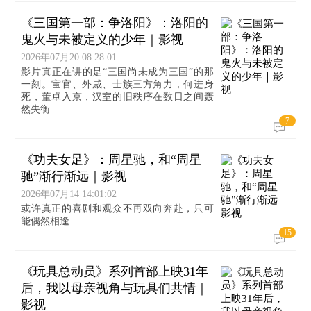
《三国第一部：争洛阳》：洛阳的
鬼火与未被定义的少年｜影视
2026年07月20 08:28:01
影片真正在讲的是“三国尚未成为三国”的那
一刻。宦官、外戚、士族三方角力，何进身
死，董卓入京，汉室的旧秩序在数日之间轰
然失衡
7
《功夫女足》：周星驰，和“周星
驰”渐行渐远｜影视
2026年07月14 14:01:02
或许真正的喜剧和观众不再双向奔赴，只可
能偶然相逢
15
《玩具总动员》系列首部上映31年
后，我以母亲视角与玩具们共情｜
影视