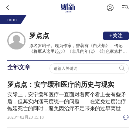
mini
罗点点
+关注
原名罗峪平。现为作家，曾著有《白火焰》、传记
《将军从这里起步》《非凡的年代》《红色家族档
案》《我的死亡谁做主》等书。2013年，参与创立“北
京生前预嘱推广协会”并担任理事长、会长至今。
全部文章
罗点点：安宁缓和医疗的历史与现实
实际上，安宁缓和医疗一直面对着两个看上去有些矛
盾，但其实内涵高度统一的问题——在避免过度治疗
拖延死亡的同时，避免因治疗不足带来的过早离世
2023年02月20 15:18