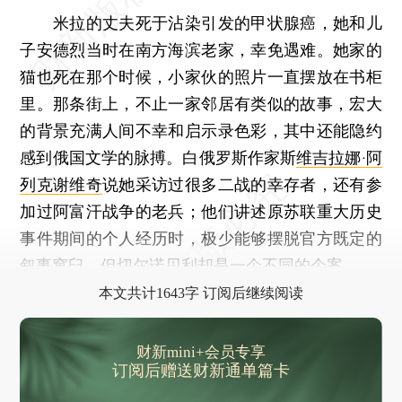
米拉的丈夫死于沾染引发的甲状腺癌，她和儿
子安德烈当时在南方海滨老家，幸免遇难。她家的
猫也死在那个时候，小家伙的照片一直摆放在书柜
里。那条街上，不止一家邻居有类似的故事，宏大
的背景充满人间不幸和启示录色彩，其中还能隐约
感到俄国文学的脉搏。白俄罗斯作家斯
维吉拉娜·阿
列克谢维奇
说她采访过很多二战的幸存者，还有参
加过阿富汗战争的老兵；他们讲述原苏联重大历史
事件期间的个人经历时，极少能够摆脱官方既定的
叙事窠臼。但切尔诺贝利却是一个不同的个案。
本文共计1643字 订阅后继续阅读
财新mini+会员专享
订阅后赠送财新通单篇卡