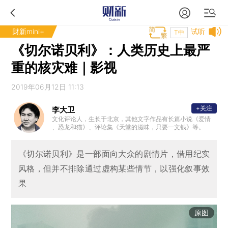
财新mini+
试听
T中
《切尔诺贝利》：人类历史上最严
重的核灾难｜影视
2019年06月12日 11:13
+关注
李大卫
文化评论人，生长于北京，其他文字作品有长篇小说《爱情
、恐龙和猫》、评论集《天堂的滋味，只要一文钱》等。
《切尔诺贝利》是一部面向大众的剧情片，借用纪实
风格，但并不排除通过虚构某些情节，以强化叙事效
果
原图