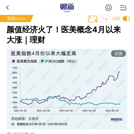
财新mini+
试听
T中
颜值经济火了！医美概念4月以来
大涨｜理财
原图