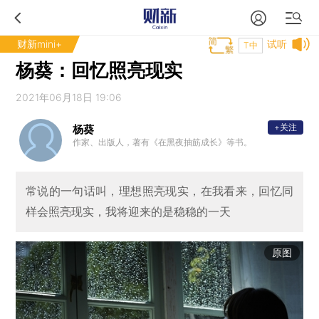
财新mini+
试听
T中
杨葵：回忆照亮现实
2021年06月18日 19:06
+关注
杨葵
作家、出版人，著有《在黑夜抽筋成长》等书。
常说的一句话叫，理想照亮现实，在我看来，回忆同
样会照亮现实，我将迎来的是稳稳的一天
原图