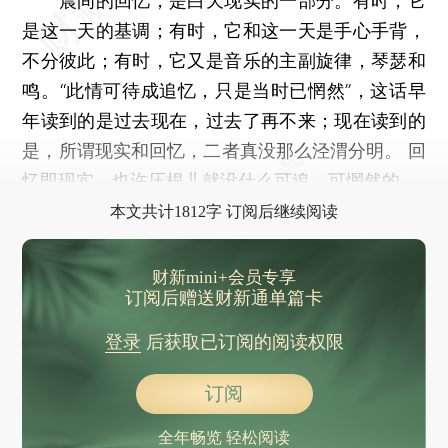
晨间的回忆，是白天现实的一部分。有时，它
是这一天的基调；有时，它和这一天是手心手背，
不分彼此；有时，它又是音乐的主副旋律，琴瑟和
鸣。“此情可待成追忆，只是当时已惘然”，这话早
年读到的是过去现在，过去了再不来；现在读到的
是，所谓现实和回忆，二者真没那么泾渭分明。 回
忆即现实，也许压根儿就没什么可追、可惘然的。
本文共计1812字 订阅后继续阅读
财新mini+会员专享
订阅后赠送财新通单篇卡
登录
后获取已订阅的阅读权限
订阅
全年畅览 轻松阅读