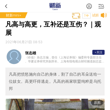
财新mini+
试听
T中
凡高与高更，互补还是互伤？｜观
展
2021年06月21日 08:53
+关注
张志雄
《价值》杂志主编，曾任《上海证券报》编委和专题部主任
、华夏证券研究所副所长、上海有线电视台财经频道副总监
、《财经时报》副总编等。著有“志雄走读”系列丛书，广受好
评。
凡高把愤怒施向自己的身体，割了自己的耳朵送给一
位妓女。高更吓得逃走。凡高的画家联盟纯粹是乌托
邦
原图