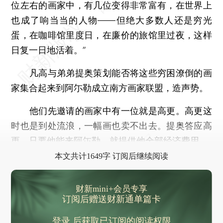
位左右的画家中，有几位变得非常富有，在世界上
也成了响当当的人物——但绝大多数人还是穷光
蛋，在咖啡馆里度日，在廉价的旅馆里过夜，这样
日复一日地活着。”
凡高与弟弟提奥策划能否将这些穷困潦倒的画
家集合起来到阿尓勒成立南方画家联盟，造声势。
他们先邀请的画家中有一位就是高更。高更这
时也是到处流浪，一幅画也卖不出去。提奥答应高
更，只要他能来阿尓勒，就提供他全部经济费用。
本文共计1649字 订阅后继续阅读
财新mini+会员专享
订阅后赠送财新通单篇卡
登录
后获取已订阅的阅读权限