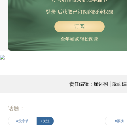
登录
后获取已订阅的阅读权限
订阅
全年畅览 轻松阅读
责任编辑：屈运栩 | 版面
话题：
#父亲节
+关注
#票房