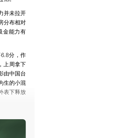
力并未拉开
房分布相对
吸金能力有
6.8分，作
，上周拿下
电影由中国台
为生的小混
外表下释放