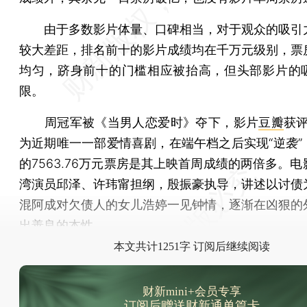
由于多数影片体量、口碑相当，对于观众的吸引
较大差距，排名前十的影片成绩均在千万元级别，票
均匀，跻身前十的门槛相应被抬高，但头部影片的
限。
周冠军被《当男人恋爱时》夺下，影片
豆瓣
获评
为近期唯一一部爱情喜剧，在端午档之后实现“逆袭”
的7563.76万元票房是其上映首周成绩的两倍多。
湾演员邱泽、许玮甯担纲，殷振豪执导，讲述以讨债
混阿成对欠债人的女儿浩婷一见钟情，逐渐在凶狠的
出善良的本性。
本文共计1251字 订阅后继续阅读
财新mini+会员专享
订阅后赠送财新通单篇卡