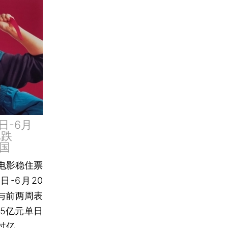
日-6月
比跌
中国
档电影稳住票
-6月20
，与前两周表
45亿元单日
过亿。