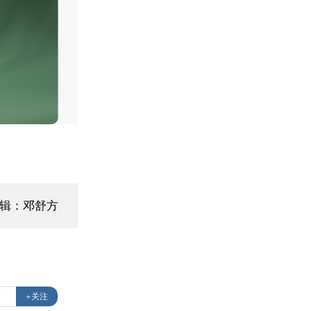
编辑：邓舒方
+关注