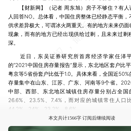
【财新网】（记者 周东旭）
房子不够住？有人说
人回答NO。总体看，中国住房整体已经静态平衡，
供求差异极大，可谓冰火两重天。有的地方未来仍面
现象，而有的地方已经出现供给过剩，且未来过剩
深。
近日，东吴证券研究所首席经济学家任泽平
的“2021中国住房存量报告”显示，东北地区套户比平均
粤京等5省份套户比低于1.0。具体来看，全国近50
存量集中在山东、江苏、广东、河南等9个省。202
中部、西部、东北地区城镇住房存量分别占全国的4
26.6%、23.5%、7.4%，而对应的城镇常住人
44.2%、24%、23.2%、8.6%。
本文共计1566字 订阅后继续阅读