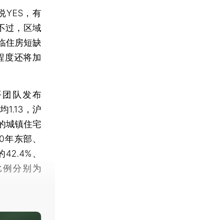
YES，有
不过，区域
临住房短缺
程度还将加
团队发布
1.13，沪
%的城镇住宅
0年东部、
2.4%、
口比例分别为