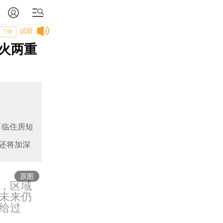
试听
T中
火两重
面临住房短
还将加深
原图
，区域
未来仍
给过