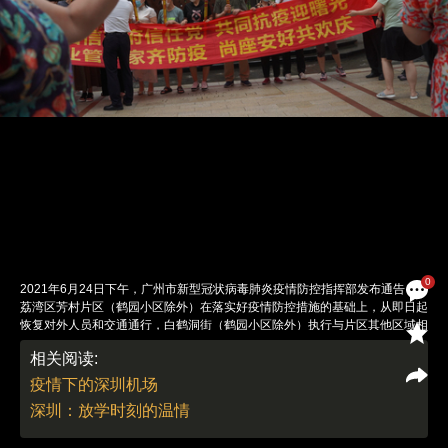
0
2021年6月24日下午，广州市新型冠状病毒肺炎疫情防控指挥部发布通告，
荔湾区芳村片区（鹤园小区除外）在落实好疫情防控措施的基础上，从即日起
恢复对外人员和交通通行，白鹤洞街（鹤园小区除外）执行与片区其他区域相
同防控措施。图/财新记者 梁莹菲
相关阅读:
责任编辑：郭现中 | 版面编辑：邓舒方
疫情下的深圳机场
深圳：放学时刻的温情