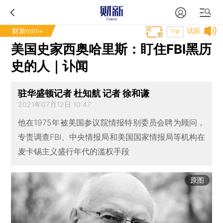
财新mini+
试听
T中
美国史家西奥哈里斯：盯住FBI黑历
史的人｜讣闻
驻华盛顿记者 杜知航 记者 徐和谦
2021年07月12日 10:47
他在1975年被美国参议院情报特别委员会聘为顾问，
专责调查FBI、中央情报局和美国国家情报局等机构在
麦卡锡主义盛行年代的滥权手段
原图