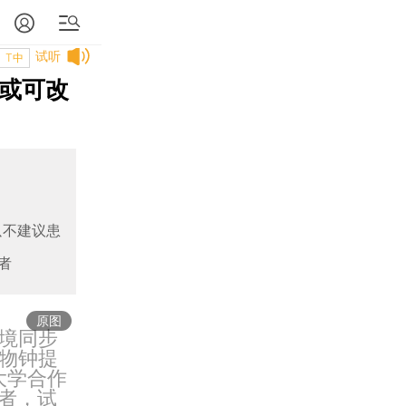
试听
T中
疗或可改
以不建议患
者
原图
境同步
物钟提
大学合作
患者，试