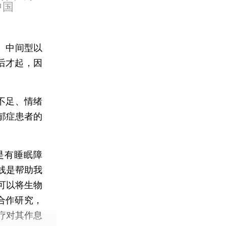
中国
、中间型以
后才起，因
不足、情绪
郁症患者的
是有睡眠障
线是帮助我
可以将生物
学合作研究，
疗对其作息