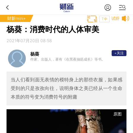
财新mini+
试听
T中
杨葵：消费时代的人体审美
2021年07月20日 08:58
+关注
杨葵
作家、出版人，著有《在黑夜抽筋成长》等书。
当人们看到面无表情的模特身上的那些衣服，如果感
受到的只是孜孜向往，说明身体之美已经从一个生命
本质的符号变为消费符号的附庸
原图