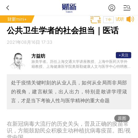
财新mini+
试听
T中
公共卫生学者的社会担当｜医话
2021年08月16日 17:33
+关注
方益昉
旅美学者。历任上海交通大学讲座教授、上海中医药大学外
籍教授、上海健康医学院奥斯勒健康人文与医学中心特聘教
授。研究领域聚焦社会医学、科学政治学、分子生物学、生
命科学史和科学文化等。
处于疫情关键时刻的从业人员，如何从全局而非局部
的视角，建言献策，出人出力，特别是敢讲学理箴
言，才是当下考验人性与医学精神的重大命题
原图
在新冠病毒大流行的历史关头，普及正确的疫苗常
识，方能鼓励民众积极主动种植抗病毒疫苗。图/视
觉中国