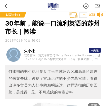
财新mini+
试听
T中
30年前，能说一口流利英语的苏州
市长｜阅读
2021年09月10日 16:05
+关注
朱小棣
双语作家，英文著有自传Thirty Years in a Red House，小说
Tales of Judge Dee有中法文译本，译名《新狄公案》。中文
有《闲书闲话》《地老天荒读书闲》《闲读近乎勇》《等闲
识得书几卷》《域外闲读》《闲读闲记》及《朱启銮画传》
。
何建明的书生动地复盘了当年苏州园区和高新区建设
的来龙去脉，透视了官场运作的不少内幕实情，看得
出许多官员为人处事的精明练达。这样透彻的历史回
顾，是难得一见、不可或缺的珍贵史料
原图