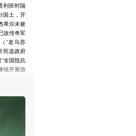
塔利班时隔
分国土，开
杰希尔未被
已故传奇军
（“老马苏
汗民选政府
建“全国抵抗
继续开展游