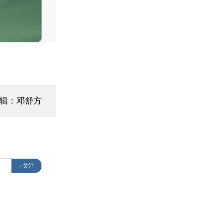
编辑：邓舒方
+关注