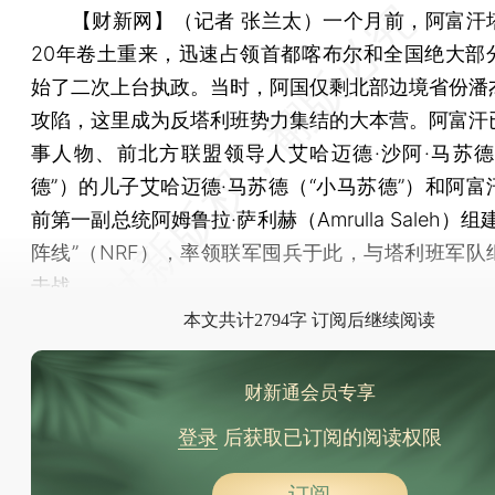
【财新网】（记者 张兰太）
一个月前，阿富汗
20年卷土重来，迅速占领首都喀布尔和全国绝大部
始了二次上台执政。当时，阿国仅剩北部边境省份潘
攻陷，这里成为反塔利班势力集结的大本营。阿富汗
事人物、前北方联盟领导人艾哈迈德·沙阿·马苏德
德”）的儿子艾哈迈德·马苏德（“小马苏德”）和阿富
前第一副总统阿姆鲁拉·萨利赫（Amrulla Saleh）组
阵线”（NRF），率领联军囤兵于此，与塔利班军队
击战。
本文共计2794字 订阅后继续阅读
财新通会员专享
登录
后获取已订阅的阅读权限
订阅