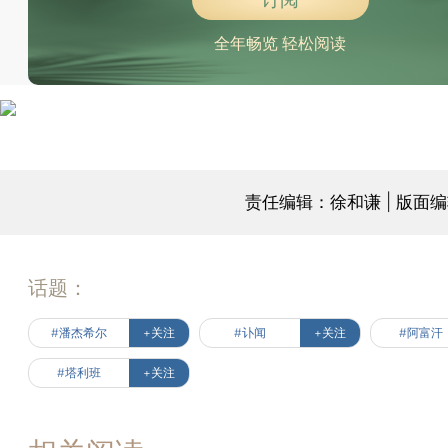
全年畅览 轻松阅读
责任编辑：徐和谦 | 版面
话题：
#潘杰希尔
+关注
#讣闻
+关注
#阿富汗
#塔利班
+关注