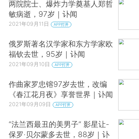
两院院士、爆炸力学奠基人郑哲
敏病逝，97岁｜讣闻
2021年09月11日
APP打开
俄罗斯著名汉学家和东方学家欧
福钦去世，95岁｜讣闻
2021年09月10日
APP打开
作曲家罗忠镕97岁去世，改编
《春江花月夜》享誉世界｜讣闻
2021年09月09日
APP打开
“法兰西最丑的美男子” 影星让-
保罗·贝尔蒙多去世，88岁｜讣