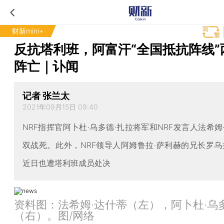
财新mini+
反抗塔利班，阿富汗“全国抵抗阵线”
阵亡｜讣闻
记者 张兰太
2021年09月15日 09:40
NRF指挥官阿卜杜·乌多德·扎拉将军和NRF发言人法希姆
双战死。此外，NRF领导人阿姆鲁拉·萨利赫的兄长罗乌
近日也遭塔利班成员处决
资料图：法希姆·达什蒂（左），阿卜杜·乌
（右）。图/网络