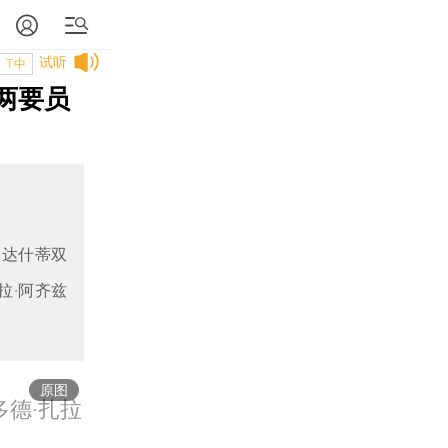
试听
T中
两要员
·达什蒂双
拉·阿齐兹
原图
多德·扎拉