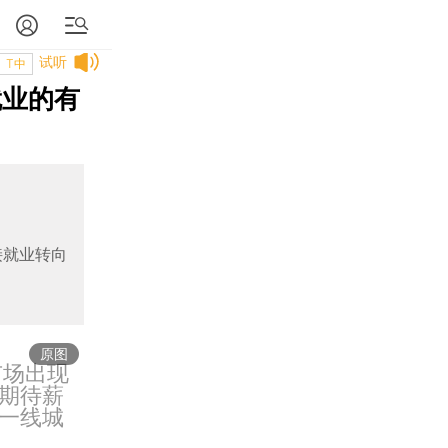
试听
T中
就业的有
接就业转向
原图
市场出现
期待薪
一线城