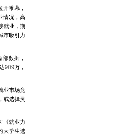
拉开帷幕，
就业情况，高
接就业，期
城市吸引力
育部数据，
达909万，
就业市场竞
，或选择灵
称“《就业力
%的大学生选