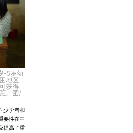
-5岁幼
困地区
可获得
距。图/
不少学者和
重要性在中
应提高了重