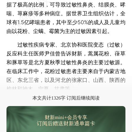
据了极高的比例，可导致过敏性鼻炎、结膜炎、哮
喘、荨麻疹等多种病症。据世界卫生组织估计，全
球有1.5亿哮喘患者，其中至少50%的成人及儿童均
由以花粉、尘螨、霉菌为主的过敏因素引起。
过敏性疾病专家、北京协和医院变态（过敏）
反应科主任医师尹佳曾告诉财新，蒿属花粉、葎草
和豚草等是北方夏秋季过敏性鼻炎的主要过敏源。
在临床工作中，花粉过敏患者主要来自于内蒙古地
区、东北三省，以及河北的张家口、山西、陕西的
榆林和神木、宁夏、甘肃等。
本文共计1326字 订阅后继续阅读
财新mini+会员专享
订阅后赠送财新通单篇卡