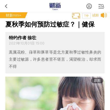
财新mini+
试听
T中
夏秋季如何预防过敏症？｜健保
特约作者 徐壮
2021年10月01日 15:00
蒿属花粉、葎草和豚草等是北方夏秋季过敏性鼻炎的
主要过敏源，许多患者苦不堪言，渴望根治，却求而
不得
原图