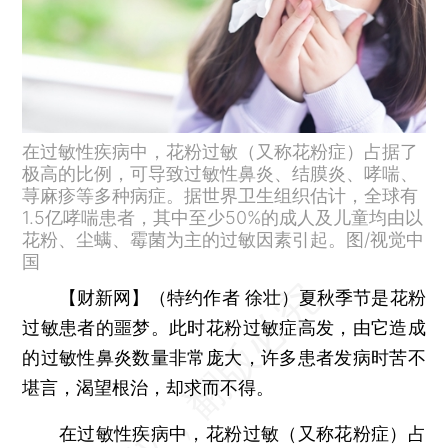
在过敏性疾病中，花粉过敏（又称花粉症）占据了
极高的比例，可导致过敏性鼻炎、结膜炎、哮喘、
荨麻疹等多种病症。据世界卫生组织估计，全球有
1.5亿哮喘患者，其中至少50%的成人及儿童均由以
花粉、尘螨、霉菌为主的过敏因素引起。图/视觉中
国
【财新网】（特约作者 徐壮）
夏秋季节是花粉
过敏患者的噩梦。此时花粉过敏症高发，由它造成
的过敏性鼻炎数量非常庞大，许多患者发病时苦不
堪言，渴望根治，却求而不得。
在过敏性疾病中，花粉过敏（又称花粉症）占