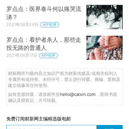
罗点点：医界泰斗何以痛哭流
涕？
2021年08月24日
APP打开
罗点点：看护者杀人，那些走
投无路的普通人
2021年08月17日
APP打开
财新网所刊载内容之知识产权为财新传媒及/或相关权利人
专属所有或持有。未经许可，禁止进行转载、摘编、复制及
建立镜像等任何使用。
如有意愿转载，请发邮件至
hello@caixin.com
，获得书面
确认及授权后，方可转载。
免费订阅财新网主编精选版电邮