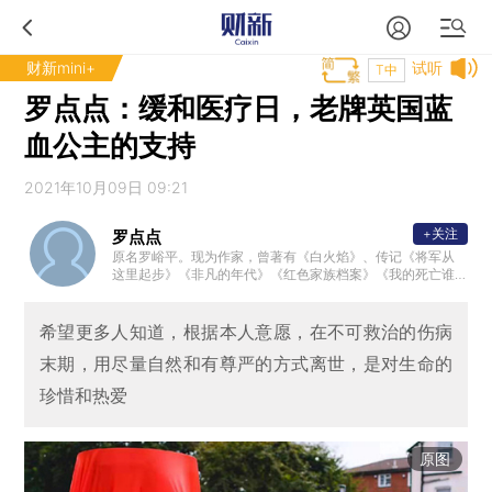
财新mini+
试听
T中
罗点点：缓和医疗日，老牌英国蓝
血公主的支持
2021年10月09日 09:21
+关注
罗点点
原名罗峪平。现为作家，曾著有《白火焰》、传记《将军从
这里起步》《非凡的年代》《红色家族档案》《我的死亡谁
做主》等书。2013年，参与创立“北京生前预嘱推广协会”并担
任理事长、会长至今。
希望更多人知道，根据本人意愿，在不可救治的伤病
末期，用尽量自然和有尊严的方式离世，是对生命的
珍惜和热爱
原图