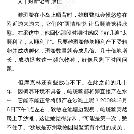
文｜财新记者 康佳
雌斑鳖在小岛上晒背时，雄斑鳖就会慢悠悠在
附近游来游去，它们的“两情相悦”让吕顺清觉得欣
慰。在采访中，他回忆那段时期时感叹了好几遍“太
顺利了，太顺利了”。只要雌斑鳖能够顺利产下受精
卵并成功孵化，斑鳖数量就会成几倍、几十倍地增
长，成功拯救这一濒危物种，好像只剩下时间问
题。
但库克林还有些放心不下。在此之前的几十
年，因饲养环境不具备，雌斑鳖都将卵直接产在水
中，它能不能正常将卵产在沙滩上呢？2008年6月
6日下午1点左右，狄敏在池塘边观察，雌斑鳖突然
爬上了沙滩，这让她觉得异常，“可能是第一次，憋
不住了。”狄敏是苏州动物园斑鳖繁育小组的成员，