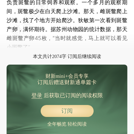
负责斑鳖的日常饲养和观察。一个多月的观察期
间，斑鳖极少在白天爬上沙滩。那天，雌斑鳖爬上
沙滩，找了个地方开始爬沙。狄敏第一次看到斑鳖
产卵，满怀期待。据苏州动物园的统计数据，那天
雌斑鳖产卵45枚，“当时就感觉，马上就可以看见
小斑鳖了”。
本文共计2074字 订阅后继续阅读
财新mini+会员专享
订阅后赠送财新通单篇卡
登录
后获取已订阅的阅读权限
订阅
全年畅览 轻松阅读