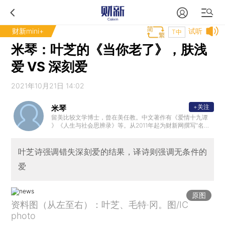
财新mini+
试听
T中
米琴：叶芝的《当你老了》，肤浅
爱 VS 深刻爱
2021年10月21日 14:02
+关注
米琴
留美比较文学博士，曾在美任教。中文著作有《爱情十九谭
》《人生与社会思辨录》等。从2011年起为财新网撰写“名著
的启示”专栏。
叶芝诗强调错失深刻爱的结果，译诗则强调无条件的
爱
原图
资料图（从左至右）：叶芝、毛特·冈。图/IC
photo