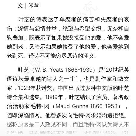
文｜米琴
叶芝的诗表达了单恋者的痛苦和失恋者的哀
伤；深情与怨情并举，绝望与希望交织，无奈和自
慰叠加；既表示了如果她没接受他的爱，他不会爱
她到老，又暗示如果她接受了他的爱，他会爱她到
老到死。译诗不可能穷尽原诗的涵义。
叶芝（W. B. Yeats 1865-1939）是“20世纪英
语诗坛最卓越的诗人之一”[1]，也是剧作家和散文
家，1923年获诺奖。中国出版过多种中文版的叶芝
诗全集和选集。1889年，叶芝结识了演员、著名政
治活动家毛特·冈（Maud Gonne 1866-1953），
随即深陷情网。他曾多次向毛特·冈求婚均遭拒绝。
据称原因是二人政见不同，而且毛特·冈认为诗人不
能结婚，只有爱情得不到满足，才能写出好诗。[2]