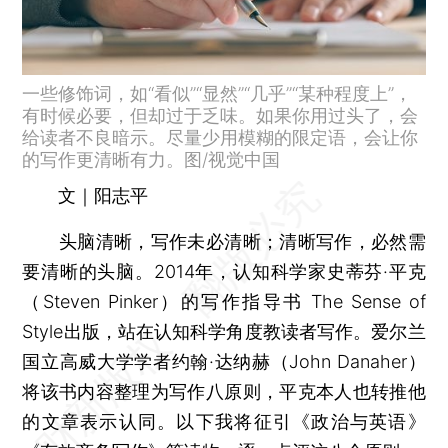
一些修饰词，如“看似”“显然”“几乎”“某种程度上”，
有时候必要，但却过于乏味。如果你用过头了，会
给读者不良暗示。尽量少用模糊的限定语，会让你
的写作更清晰有力。图/视觉中国
文｜阳志平
头脑清晰，写作未必清晰；清晰写作，必然需
要清晰的头脑。2014年，认知科学家史蒂芬·平克
（Steven Pinker）的写作指导书 The Sense of
Style出版，站在认知科学角度教读者写作。爱尔兰
国立高威大学学者约翰·达纳赫（John Danaher）
将该书内容整理为写作八原则，平克本人也转推他
的文章表示认同。以下我将征引《政治与英语》