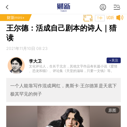
财新mini+
试听
T中
王尔德：活成自己剧本的诗人｜猎
读
2021年11月10日 08:23
+关注
李大卫
文化评论人，生长于北京，其他文字作品有长篇小说《爱情
、恐龙和猫》、评论集《天堂的滋味，只要一文钱》等。
一个人能靠写作混成网红，奥斯卡·王尔德算是天底下
极其罕见的例子
原图