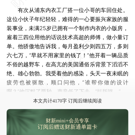
有次从浦东内衣工厂搭一位小哥的车回住处。
这位小伙子年纪轻轻，难得的一心要振兴家族的服
装事业，未满25岁已拥有一个制作内衣的小版房，
雇着三四位用他的话说技术高超的师傅，做小量订
单。他骄傲地告诉我，每月盈利少则四五万，多则
六七万，“早就不用家里的钱了！”他开着一辆品质
不俗的越野车，在高亢的美国通俗乐背景下滔滔不
绝、雄心勃勃。我受着他的感染，头天一夜未眠的
疲劳也被驱散，顺口问他，“谁帮你做的设计
啊？”他沉默了两秒，声音低了下去，“扒版咯。”
本文共计4170字 订阅后继续阅读
财新mini+会员专享
订阅后赠送财新通单篇卡