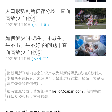
人口形势判断仍存分歧｜直面
高龄少子化④
2021年11月10日
APP打开
如何解决“不愿生、不敢生、
生不出、生不好”的问题｜直
面高龄少子化⑤
2021年11月11日
APP打开
财新网所刊载内容之知识产权为财新传媒及/或相关权利人
专属所有或持有。未经许可，禁止进行转载、摘编、复制及
建立镜像等任何使用。
如有意愿转载，请发邮件至
hello@caixin.com
，获得书面
确认及授权后，方可转载。