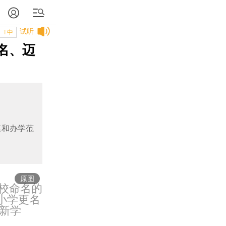
试听
T中
名、迈
模和办学范
原图
名校命名的
小学更名
新学