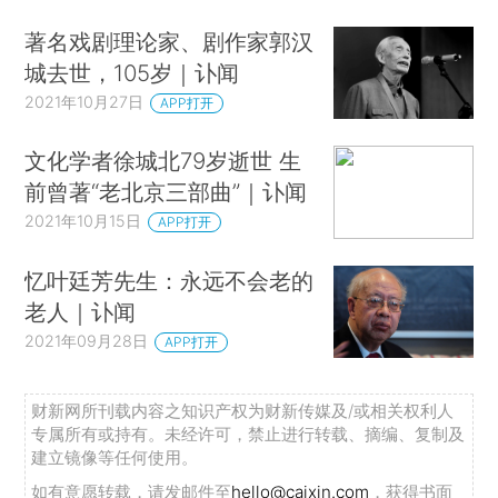
著名戏剧理论家、剧作家郭汉
城去世，105岁｜讣闻
2021年10月27日
APP打开
文化学者徐城北79岁逝世 生
前曾著“老北京三部曲”｜讣闻
2021年10月15日
APP打开
忆叶廷芳先生：永远不会老的
老人｜讣闻
2021年09月28日
APP打开
财新网所刊载内容之知识产权为财新传媒及/或相关权利人
专属所有或持有。未经许可，禁止进行转载、摘编、复制及
建立镜像等任何使用。
如有意愿转载，请发邮件至
hello@caixin.com
，获得书面