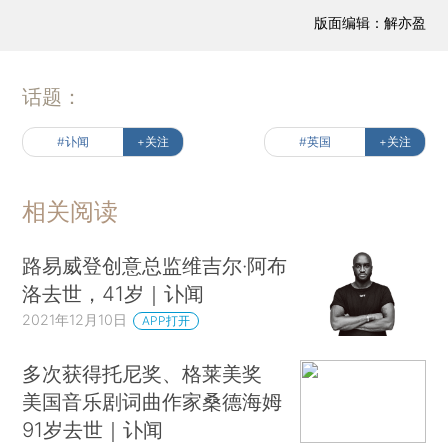
版面编辑：解亦盈
话题：
#讣闻
+关注
#英国
+关注
相关阅读
路易威登创意总监维吉尔·阿布
洛去世，41岁｜讣闻
2021年12月10日
APP打开
多次获得托尼奖、格莱美奖
美国音乐剧词曲作家桑德海姆
91岁去世｜讣闻