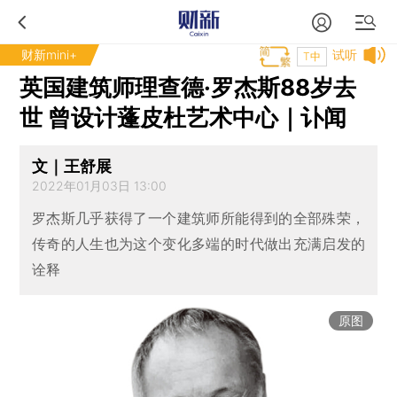
财新mini+
试听
T中
英国建筑师理查德·罗杰斯88岁去
世 曾设计蓬皮杜艺术中心｜讣闻
文｜王舒展
2022年01月03日 13:00
罗杰斯几乎获得了一个建筑师所能得到的全部殊荣，
传奇的人生也为这个变化多端的时代做出充满启发的
诠释
原图