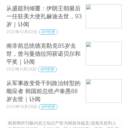
从盛筵到倾覆：伊朗王朝最后
一任驻美大使扎赫迪去世，93
岁｜讣闻
2021年12月02日
APP打开
南非前总统德克勒克85岁去
世，曾与曼德拉同获诺贝尔和
平奖｜讣闻
2021年11月24日
APP打开
从军事政变骨干到政治转型的
顺应者 韩国前总统卢泰愚88
岁去世｜讣闻
2021年10月28日
APP打开
财新网所刊载内容之知识产权为财新传媒及/或相关权利人