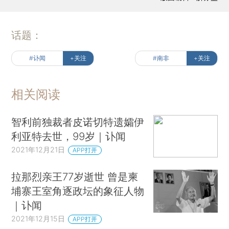
话题：
#讣闻
+关注
#南非
+关注
相关阅读
智利前独裁者皮诺切特遗孀伊
利亚特去世，99岁｜讣闻
2021年12月21日
APP打开
拉那烈亲王77岁逝世 曾是柬
埔寨王室角逐政坛的象征人物
｜讣闻
2021年12月15日
APP打开