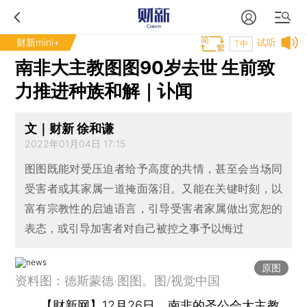
财新mini+
试听
T中
南非大主教图图90岁去世 生前致
力推进种族和解｜讣闻
文｜财新 徐和谦
2022年01月04日 17:15
图图既能对受压迫者给予高度的共情，甚至会当场同
受害者或其家属一道掩面落泪。又能在关键时刻，以
富有宗教性的启迪语言，引导受害者家属做出宽恕的
表态，或引导加害者对自己被控之事予以悔过
原图
资料图：德斯蒙德·图图。图/视觉中国
【财新网】
12月26日，南非的圣公会大主教、