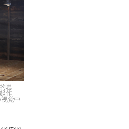
的思
起作
/视觉中