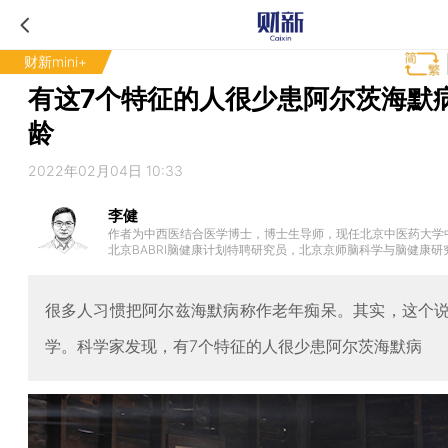
财新mini+
有这7个特征的人很少患阿尔茨海默
龄
2022年02月04日 10:33
李健
作者为中西医结合医学博士，博士生导师，现任北京中医药大学
北京BABRI脑健康计划特聘研究员，北京京师脑科学与脑健康研
。
很多人习惯把阿尔兹海默病称作老年痴呆。其实，这个
学。科学家发现，有7个特征的人很少患阿尔茨海默病