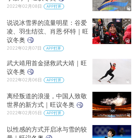
2022年02月08日
APP打开
说说冰雪界的流量明星：谷爱
凌、羽生结弦、肖恩·怀特｜旺
议冬奥
2022年02月07日
APP打开
武大靖用首金拯救武大靖｜旺
议冬奥
2022年02月06日
APP打开
离经叛道的浪漫，中国人致敬
世界的新方式｜旺议冬奥
2022年02月05日
APP打开
以性感的方式开启冰与雪的较
量｜旺议冬奥