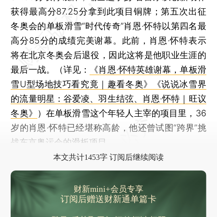
获得最高分87.25分拿到此项目铜牌；第五次出征
冬奥会的单板滑雪“时代传奇”肖恩·怀特以第四名最
高分85分的成绩完美谢幕。此前，肖恩·怀特表示
将在北京冬奥会后退役，因此这将是他职业生涯的
最后一战。（详见：
《肖恩·怀特英雄谢幕，单板滑
雪U型场地技巧看究竟｜趣看冬奥》
《说说冰雪界
的流量明星：谷爱凌、羽生结弦、肖恩·怀特｜旺议
冬奥》
）在单板滑雪这个年轻人主宰的项目里，36
岁的肖恩·怀特已经堪称高龄，他还曾试图“跨界”挑
战东京奥运会的滑板项目。
本文共计1453字 订阅后继续阅读
财新mini+会员专享
订阅后赠送财新通单篇卡