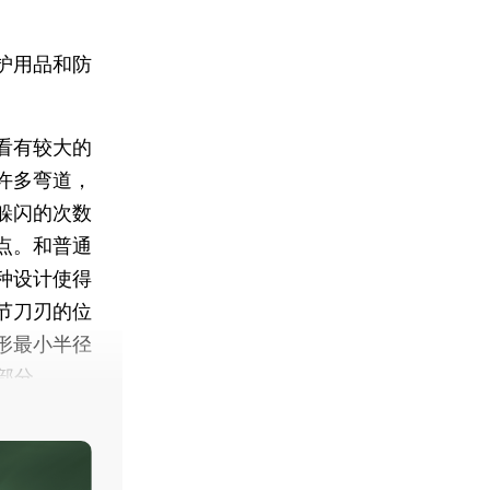
护用品和防
看有较大的
许多弯道，
躲闪的次数
点。和普通
种设计使得
节刀刃的位
形最小半径
部分。