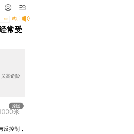
试听
T中
经常受
动员高危险
原图
000米
与反控制，