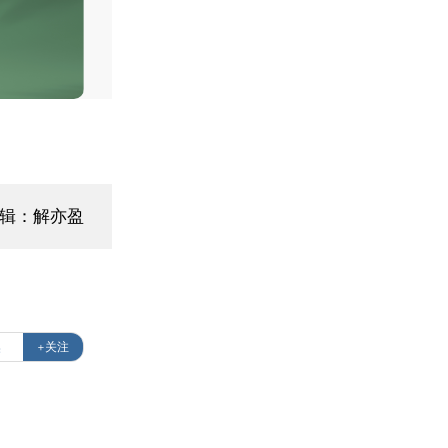
编辑：解亦盈
奥
+关注