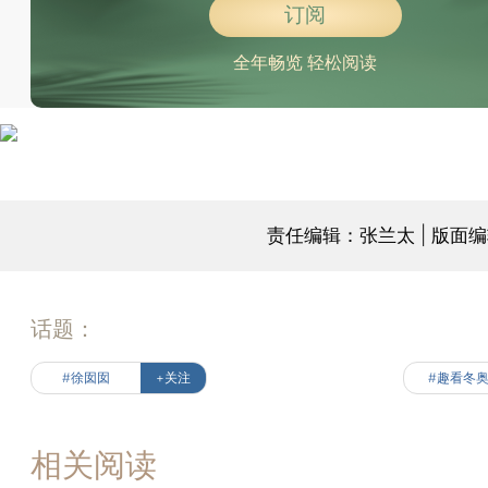
订阅
全年畅览 轻松阅读
责任编辑：张兰太 | 版面
话题：
#徐囡囡
+关注
#趣看冬
相关阅读