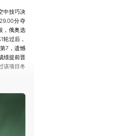
子空中技巧决
.00分夺
摘银，俄奥选
第1轮过后，
第7，遗憾
成绩提前晋
过该项目冬