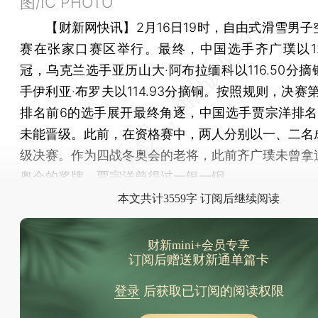
图/IC PHOTO
【财新网快讯】
2月16日19时，自由式滑雪男
赛在张家口赛区举行。最终，中国选手齐广璞以129
冠，乌克兰选手亚历山大·阿布拉缅科以116.50分
手伊利亚·布罗夫以114.93分摘铜。按照规则，决赛
排名前6的选手展开最终角逐，中国选手贾宗洋排名
未能晋级。此前，在资格赛中，两人分别以一、二名
级决赛。作为四战冬奥会的老将，此前齐广璞未曾拿
奥会的奖牌，贾宗洋曾得过一银一铜。
本文共计3559字 订阅后继续阅读
财新mini+会员专享
订阅后赠送财新通单篇卡
登录
后获取已订阅的阅读权限