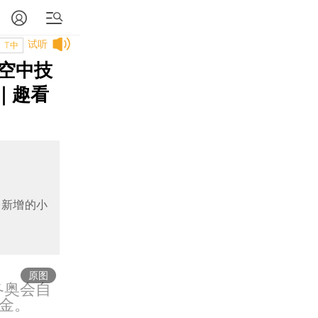
试听
T中
空中技
｜趣看
会新增的小
原图
冬奥会自
金。