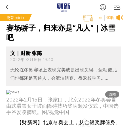
财新mini+
试听
T中
赛场骄子，归来亦是“凡人”｜冰雪
吧
文｜财新 张懿
2022年02月16日 19:40
无论在冬奥赛场上表现完美或是出现失误，运动健儿
们也都还是普通人，会流泪沮丧、得返校学习……
原图
2022年2月15日，张家口，北京2022年冬奥会自
由式滑雪女子坡面障碍技巧奖牌颁发仪式，中国选
手谷爱凌摘银。图/视觉中国
【财新网】
北京冬奥会上，从金银奖牌傍身、