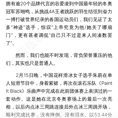
拥有逾20个品牌代言的谷爱凌到中国最年轻的冬奥
冠军苏翊鸣，从挑战4A王者跳跃的羽生结弦到奋力
一搏打破世界纪录的各国运动员们，我们见证了太
多“神迹”选手，惊叹“上帝究竟为他/她关了哪扇
门”，更有甚者调侃“自己只不过是来人间凑数罢
了”。
然而，我们也能不时发现，背负荣誉重压的他
们，其实也只是普通人。
2月15日晚，中国花样滑冰女子选手朱易在单
人短滑节目中，身着紫裙，再次在滚石乐队《Paint
It Black》乐曲声中完成在此前团体赛上表演过的一
套动作。这是她在北京冬奥赛场上的最后一次亮
相，以后内点冰三周跳连接后外点冰三周跳开场，
顺利完成比赛，没有摔倒、没有泪水。以53.44分