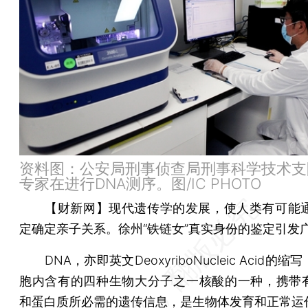
资料图：公安局刑事侦查局刑事科学技术支
专家在进行DNA测序。图/IC PHOTO
【财新网】
现代遗传学的发展，使人类有可能通
定确定亲子关系。徐州“铁链女”真实身份的鉴定引发
DNA，亦即英文DeoxyriboNucleic Acid的
胞内含有的四种生物大分子之一核酸的一种，携带有
和蛋白质所必需的遗传信息，是生物体发育和正常运