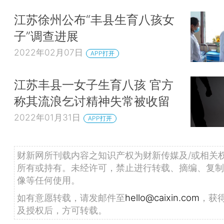
江苏徐州公布“丰县生育八孩女
子”调查进展
2022年02月07日
APP打开
江苏丰县一女子生育八孩 官方
称其流浪乞讨精神失常被收留
2022年01月31日
APP打开
财新网所刊载内容之知识产权为财新传媒及/或相关
所有或持有。未经许可，禁止进行转载、摘编、复制
像等任何使用。
如有意愿转载，请发邮件至
hello@caixin.com
，获
及授权后，方可转载。