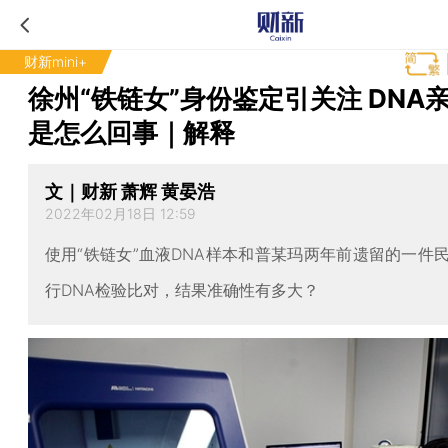
财新mini+
徐州“铁链女”身份鉴定引关注 DNA
是怎么回事｜解释
文｜财新 萧辉 黄晏浩
2022年02月18日 12:59
使用“铁链女”血液DNA样本和普某玛两年前遗留的一件
行DNA检验比对，结果准确性有多大？