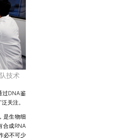
队技术
过DNA鉴
广泛关注。
缩写，是生物细
合成RNA
作必不可少