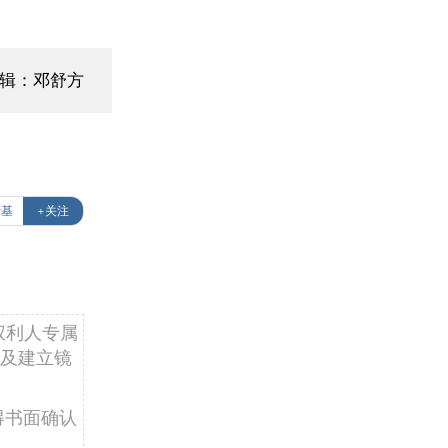
编辑：邓舒方
斯基
+关注
权利人专属
及建立镜
得书面确认