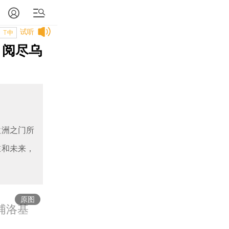
试听
T中
，阅尽乌
欧洲之门所
在和未来，
原图
浦洛基