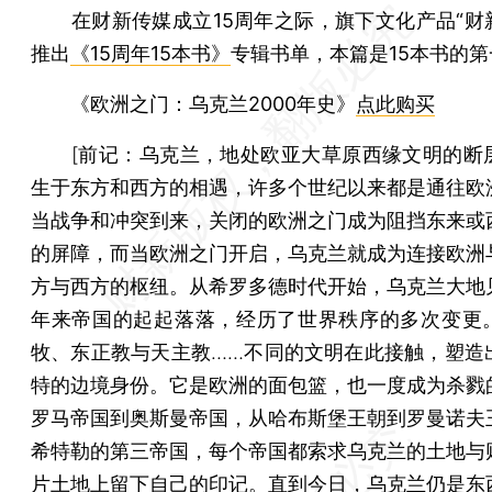
在财新传媒成立15周年之际，旗下文化产品“财新m
推出
《15周年15本书》
专辑书单，本篇是15本书的第
《欧洲之门：乌克兰2000年史》
点此购买
[
前记：
乌克兰，地处欧亚大草原西缘文明的断
生于东方和西方的相遇，许多个世纪以来都是通往欧
当战争和冲突到来，关闭的欧洲之门成为阻挡东来或
的屏障，而当欧洲之门开启，乌克兰就成为连接欧洲
方与西方的枢纽。从希罗多德时代开始，乌克兰大地
年来帝国的起起落落，经历了世界秩序的多次变更
牧、东正教与天主教……不同的文明在此接触，塑造
特的边境身份。它是欧洲的面包篮，也一度成为杀戮
罗马帝国到奥斯曼帝国，从哈布斯堡王朝到罗曼诺夫
希特勒的第三帝国，每个帝国都索求乌克兰的土地与
片土地上留下自己的印记。直到今日，乌克兰仍是东