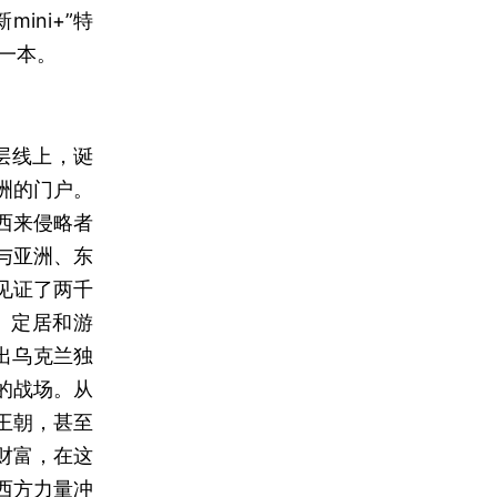
ini+”特
一本。
层线上，诞
洲的门户。
西来侵略者
与亚洲、东
见证了两千
。定居和游
出乌克兰独
的战场。从
王朝，甚至
财富，在这
西方力量冲