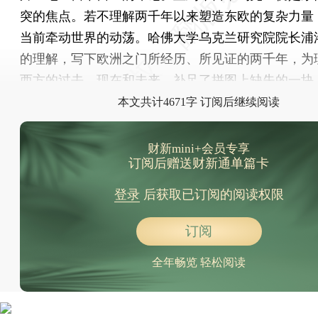
突的焦点。若不理解两千年以来塑造东欧的复杂力量
当前牵动世界的动荡。哈佛大学乌克兰研究院院长浦
的理解，写下欧洲之门所经历、所见证的两千年，为
西方的过去、现在和未来，补足了拼图上缺失的一块
本文共计4671字 订阅后继续阅读
财新mini+会员专享
订阅后赠送财新通单篇卡
登录
后获取已订阅的阅读权限
订阅
全年畅览 轻松阅读