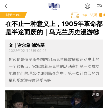
财新mini+
试听
T中
在不止一种意义上，1905年革命都
是半途而废的｜乌克兰历史漫游⑯
文｜谢尔希·浦洛基
2022年02月26日 09:05
但它仍是俄罗斯帝国内部乌克兰民族解放运动史上的
一个转折点。它标志着乌克兰的活动家们第一次成功
地将他们的理念传递到民众之中，第一次让自己的力
量和受欢迎程度经受考验
原图