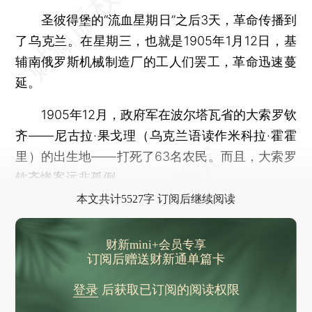
圣彼得堡的“流血星期日”之后3天，革命传播到
了乌克兰。在星期三，也就是1905年1月12日，基
辅南俄罗斯机械制造厂的工人们罢工，革命迅速蔓
延。
1905年12月，政府军在波尔塔瓦省的大索罗钦
齐——尼古拉·果戈理（乌克兰语读作米科拉·霍霍
里）的出生地——打死了63名农民。而且，大索罗
钦齐惨案远非孤例。
本文共计5527字 订阅后继续阅读
财新mini+会员专享
订阅后赠送财新通单篇卡
登录
后获取已订阅的阅读权限