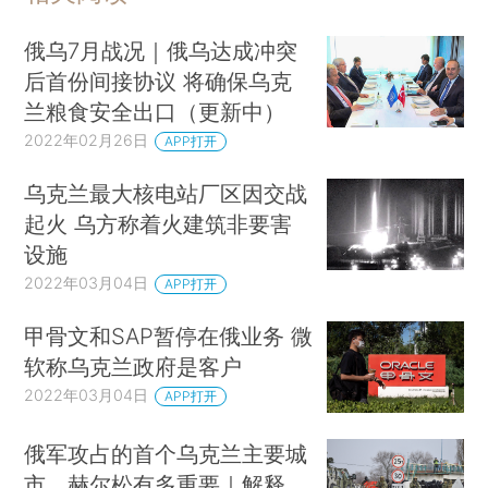
俄乌7月战况｜俄乌达成冲突
后首份间接协议 将确保乌克
兰粮食安全出口（更新中）
2022年02月26日
APP打开
乌克兰最大核电站厂区因交战
起火 乌方称着火建筑非要害
设施
2022年03月04日
APP打开
甲骨文和SAP暂停在俄业务 微
软称乌克兰政府是客户
2022年03月04日
APP打开
俄军攻占的首个乌克兰主要城
市，赫尔松有多重要｜解释