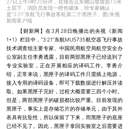
27日上午9时20分许，在撞击点东侧山坡坡面1.5米
土层下，消防员发现一橙色罐体，经专家确认，
是“3·21”东航飞行事故客机第二个黑匣子。图/央视
新闻客户端
【财新网】
在3月28日晚播出的央视《新闻
1+1》栏目中，“3·21”东航MU5735航空器飞行事故
技术调查组主要专家、中国民用航空局航空安全办
公室副主任李勇透露，目前两部黑匣子已经送到了
专业实验室，正在开展相应的译码工作。李勇介
绍，正常来说，黑匣子的译码工作只需插上电源，
接入专用的译码设备，即可下载数据进行解压并读
取。如果黑匣子完好，过程大概需要三四个小时。
但是，两部黑匣子的破损都比较严重。目前发现的
黑匣子，事实上是存储芯片的存储单元，由于其外
表具有抗坠性，所以保留了下来，而黑匣子的底座
已经不见了。因此，黑匣子拿回实验室之后需要进