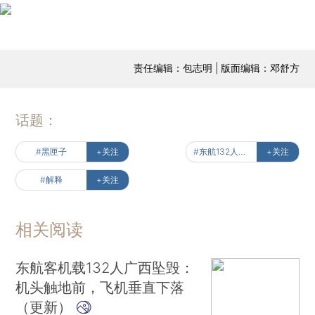
责任编辑：包志明 | 版面编辑：邓舒方
话题：
#黑匣子
+关注
#东航132人波音客机坠毁
+关注
#解释
+关注
相关阅读
东航客机载132人广西坠毁：
机头触地前，飞机垂直下落
（更新）