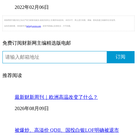
2022年02月06日
财新网所刊载内容之知识产权为财新传媒及/或相关权利人专属所有或持有。未经许可，禁止进行转载、摘编、复制及建立镜像等任何使用。
如有意愿转载，请发邮件至
hello@caixin.com
，获得书面确认及授权后，方可转载。
免费订阅财新网主编精选版电邮
订阅
推荐阅读
最新财新周刊｜欧洲高温改变了什么？
2026年08月09日
被爆炒、高溢价 QDII、国投白银LOF明确被退市