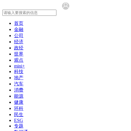
首页
金融
公司
经济
政经
世界
观点
mini+
科技
地产
汽车
消费
能源
健康
环科
民生
ESG
专题