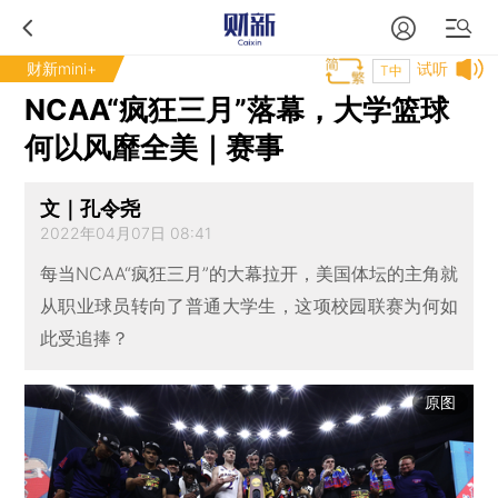
财新mini+
试听
T中
NCAA“疯狂三月”落幕，大学篮球
何以风靡全美｜赛事
文｜孔令尧
2022年04月07日 08:41
每当NCAA“疯狂三月”的大幕拉开，美国体坛的主角就
从职业球员转向了普通大学生，这项校园联赛为何如
此受追捧？
原图