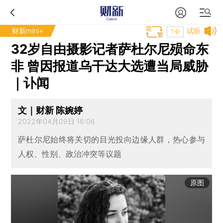
财新mini+
试听
T中
32岁自由摄影记者萨杜尔尼殒命东
非 曾因报道乌干达大选遭当局威胁
｜讣闻
文｜财新 陈婉婷
2022年04月09日 16:06
萨杜尔尼始终将关切的目光投向边缘人群，热心参与
人权、性别、政治冲突等议题
原图